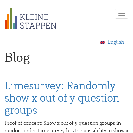
Overslaan
Togg
en
navi
naar
de
inhoud
English
gaan
Blog
Limesurvey: Randomly
show x out of y question
groups
Proof of concept: Show x out of y question groups in
random order Limesurvey has the possibility to show x